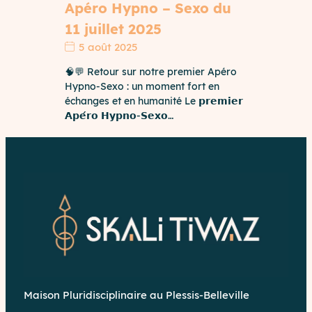
Apéro Hypno – Sexo du
11 juillet 2025
5 août 2025
🧠💬 Retour sur notre premier Apéro
Hypno-Sexo : un moment fort en
échanges et en humanité Le 𝗽𝗿𝗲𝗺𝗶𝗲𝗿
𝗔𝗽𝗲́𝗿𝗼 𝗛𝘆𝗽𝗻𝗼-𝗦𝗲𝘅𝗼…
Maison Pluridisciplinaire au Plessis-Belleville